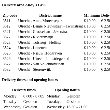
Delivery area Andy's Grill
Zip code
District name
Minimum
Deliv
3511
Utrecht - Azu - Moreelsepark
€ 10.00
€ 2.5
3512
Utrecht - Lange Nieuwstraat - Twijnstraat
€ 10.00
€ 2.5
3521
Utrecht - Croeselaan - Jekerstraat
€ 10.00
€ 2.5
3522
Utrecht - Rivierenwijk
€ 10.00
€ 2.5
3523
Utrecht - Tolsteeg - Helling
€ 10.00
€ 2.5
3524
Utrecht - Lunetten
€ 10.00
€ 2.5
3525
Utrecht - Nieuw Hoograven
€ 10.00
€ 2.5
3526
Utrecht - Utrecht Industriegebied
€ 10.00
€ 2.5
3527
Utrecht - Van Vollenhovelaan
€ 10.00
€ 2.5
3582
Utrecht - Sterrenwijk
€ 10.00
€ 2.5
Delivery times and opening hours
Delivery times
Opening hours
Monday:
07:00 - 07:05
Monday:
Gesloten
Tuesday:
Gesloten
Tuesday:
Gesloten
Wednesday:
Gesloten
Wednesday:
16:30 - 21:00