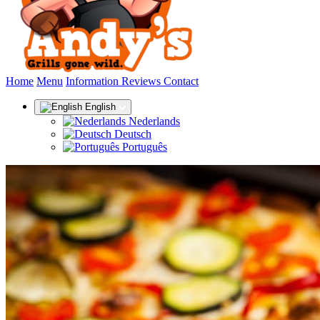
(current)
Home
Menu
Information
Reviews
Contact
English
Nederlands
Deutsch
Português