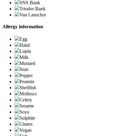
SNS Bank
Triodos Bank
Van Lanschot
Allergy information
Egg
Halal
Lupin
Milk
Mustard
Nuts
Pepper
Peanuts
Shellfish
Molluscs
Celery
Sesame
Soya
Sulphite
Gluten
Vegan