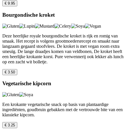
€ 9.95
Bourgondische kroket
Deze heerlijke royale bourgondische kroket is rijk en romig van
smaak. Het recept is volgens grootmoedersrecept en smaakt naar
langzaam gegaard stoofvlees. De kroket is met vegan room extra
smeuïg. De lange draadjes komen van veldbonen, De kroket heeft
een heerlijke krokante korst. Pure verwennerij ook lekker als lunch
op een zacht wit bolletje.
€ 3.50
Vegetarische kipcorn
Een krokante vegetarische snack op basis van plantaardige
ingrediënten, goudbruin gebakken met de vertrouwde bite van een
klassieke kipcorn.
€ 3.25